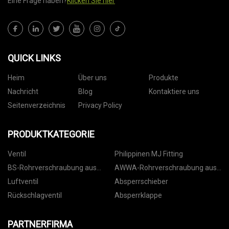
Eine Frage haben?
Klicken Sie hier
QUICK LINKS
Heim
Über uns
Produkte
Nachricht
Blog
Kontaktiere uns
Seitenverzeichnis
Privacy Policy
PRODUKTKATEGORIE
Ventil
Philippinen MJ Fitting
BS-Rohrverschraubung aus
AWWA-Rohrverschraubung aus
duktilem Gusseisen
duktilem Gusseisen
Luftventil
Absperrschieber
Rückschlagventil
Absperrklappe
PARTNERFIRMA