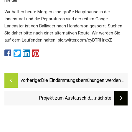
meiden.
Wir hatten heute Morgen eine große Hauptpause in der
Innenstadt und die Reparaturen sind derzeit im Gange.
Lancaster ist von Ballinger nach Henderson gesperrt. Suchen
Sie daher bitte nach einer alternativen Route. Wir werden Sie
auf dem Laufenden halten! pic.twitter.com/cyBTRHrxbZ
vorherige:
Die Eindämmungsbemühungen werden
nach dem Austreten von Abwasser
fortgesetzt
Projekt zum Austausch der
:nächste
Wasserhauptleitung in den Straßen Windsor
und Church