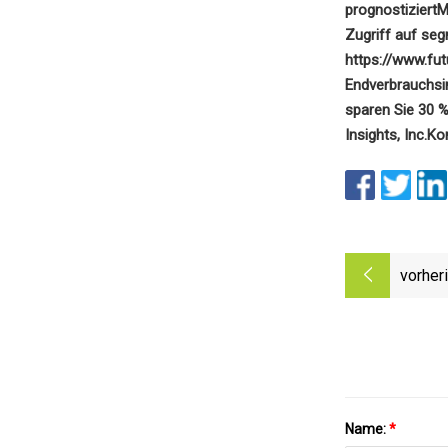
prognostiziert
M
Zugriff auf seg
https://www.fu
Endverbrauchsin
sparen Sie 30 %
Insights, Inc.
Kon
vorher
Name:
*