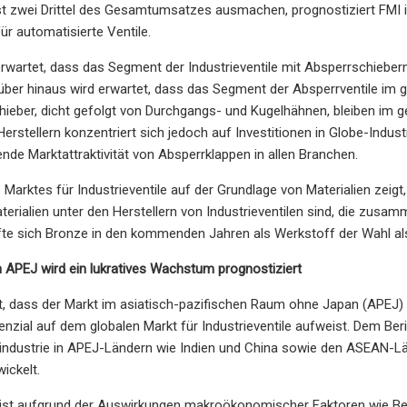
t zwei Drittel des Gesamtumsatzes ausmachen, prognostiziert FMI in
ür automatisierte Ventile.
rwartet, dass das Segment der Industrieventile mit Absperrschiebern
arüber hinaus wird erwartet, dass das Segment der Absperrventile 
hieber, dicht gefolgt von Durchgangs- und Kugelhähnen, bleiben im 
Herstellern konzentriert sich jedoch auf Investitionen in Globe-Indus
nde Marktattraktivität von Absperrklappen in allen Branchen.
 Marktes für Industrieventile auf der Grundlage von Materialien zeigt
terialien unter den Herstellern von Industrieventilen sind, die zu
fte sich Bronze in den kommenden Jahren als Werkstoff der Wahl als
n APEJ wird ein lukratives Wachstum prognostiziert
et, dass der Markt im asiatisch-pazifischen Raum ohne Japan (APEJ)
zial auf dem globalen Markt für Industrieventile aufweist. Dem Be
industrie in APEJ-Ländern wie Indien und China sowie den ASEAN-Län
wickelt.
 ist aufgrund der Auswirkungen makroökonomischer Faktoren wie B