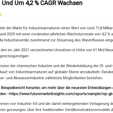
n Und Um 4,2 % CAGR Wachsen
3
tte der Markt für Industriearmaturen einen Wert von rund 71,8 Millia
nd 2029 mit einer moderaten jährlichen Wachstumsrate von 4,2 % ste
 da Industrieventile zunehmend zur Steuerung des Warenflusses eing
den im Jahr 2021 verzeichneten Umsätzen in Höhe von 61 Mrd Ne
gend begünstigen.
ansion der chemischen Industrie und die Wiederbelebung der Öl- und 
rkauf von Industriearmaturen auf globaler Ebene anzukurbeln. Darübe
er- und Abwasserindustrie zahlreiche Möglichkeiten bestehen.
 Beispielbericht herunter, um mehr über die neuesten Entwicklungen a
rden –
https://www.futuremarketinsights.com/reports/sample/rep-g
en von Industrie 4.0 und der damit einhergehenden Verlagerung der 
ren gezwungen, über ihre traditionellen Ventilkonstruktionsmodelle 