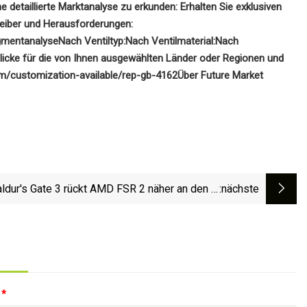
ne detaillierte Marktanalyse zu erkunden: Erhalten Sie exklusiven
reiber und Herausforderungen:
egmentanalyse
Nach Ventiltyp:
Nach Ventilmaterial:
Nach
blicke für die von Ihnen ausgewählten Länder oder Regionen und
com/customization-available/rep-gb-4162
Über Future Market
ldur's Gate 3 rückt AMD FSR 2 näher an den 6.
:nächste
September, sagt Larian
:
*