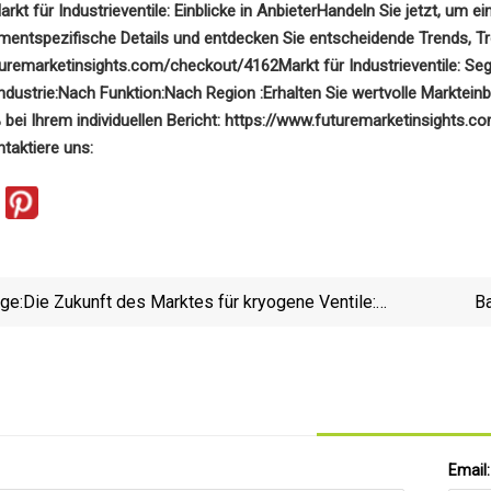
arkt für Industrieventile: Einblicke in Anbieter
Handeln Sie jetzt, um ei
mentspezifische Details und entdecken Sie entscheidende Trends, T
turemarketinsights.com/checkout/4162
Markt für Industrieventile: S
dustrie:
Nach Funktion:
Nach Region :
Erhalten Sie wertvolle Marktein
 bei Ihrem individuellen Bericht: https://www.futuremarketinsights.
taktiere uns:
ige:
Die Zukunft des Marktes für kryogene Ventile:
Ba
Voraussichtlicher Wert von 5.731,4 Millionen US-
Dollar weltweit
Email