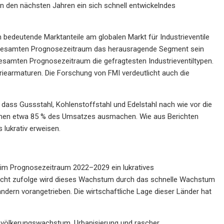
 den nächsten Jahren ein sich schnell entwickelndes
 bedeutende Marktanteile am globalen Markt für Industrieventile
im gesamten Prognosezeitraum das herausragende Segment sein
gesamten Prognosezeitraum die gefragtesten Industrieventiltypen.
triearmaturen. Die Forschung von FMI verdeutlicht auch die
, dass Gussstahl, Kohlenstoffstahl und Edelstahl nach wie vor die
sammen etwa 85 % des Umsatzes ausmachen. Wie aus Berichten
 lukrativ erweisen.
 im Prognosezeitraum 2022–2029 ein lukratives
richt zufolge wird dieses Wachstum durch das schnelle Wachstum
dern vorangetrieben. Die wirtschaftliche Lage dieser Länder hat
evölkerungswachstum, Urbanisierung und rascher