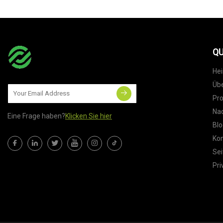
QU
He
Übe
Pr
Nac
Eine Frage haben?
Klicken Sie hier
Blo
Kon
Sei
Pri