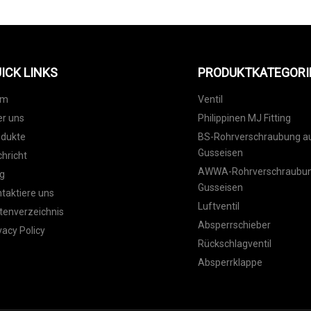
ICK LINKS
PRODUKTKATEGORI
im
Ventil
r uns
Philippinen MJ Fitting
odukte
BS-Rohrverschraubung au
Gusseisen
hricht
AWWA-Rohrverschraubung
g
Gusseisen
taktiere uns
Luftventil
tenverzeichnis
Absperrschieber
vacy Policy
Rückschlagventil
Absperrklappe