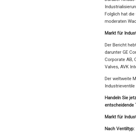
Industrialisier
Folglich hat di
moderaten Wach
Markt für Indust
Der Bericht heb
darunter GE Co
Corporate AB, Cu
Valves, AVK In
Der weltweite Ma
Industrieventil
Handeln Sie jet
entscheidende 
Markt für Indus
Nach Ventiltyp: