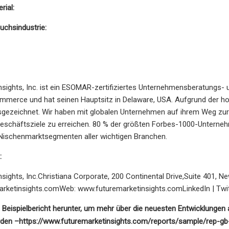
rial:
uchsindustrie:
nsights, Inc. ist ein ESOMAR-zertifiziertes Unternehmensberatungs
merce und hat seinen Hauptsitz in Delaware, USA. Aufgrund der ho
gezeichnet. Wir haben mit globalen Unternehmen auf ihrem Weg zu
Geschäftsziele zu erreichen. 80 % der größten Forbes-1000-Unterneh
Nischenmarktsegmenten aller wichtigen Branchen.
:
nsights, Inc.Christiana Corporate, 200 Continental Drive,Suite 401, 
arketinsights.comWeb
: www.futuremarketinsights.comLinkedIn | Twit
 Beispielbericht herunter, um mehr über die neuesten Entwicklungen a
rden –
https://www.futuremarketinsights.com/reports/sample/rep-g