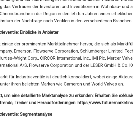
ung das Vertrauen der Investoren und Investitionen in Wohnbau- und
e Chemiebranche in der Region in den letzten Jahren einen erheblic
stum der Nachfrage nach Ventilen in den verschiedenen Branchen u
rieventile: Einblicke in Anbieter
t einige der prominenten Marktteilnehmer hervor, die sich als Marktfüh
mpany, Emerson, Flowserve Corporation, Schlumberger Limited, Tech
rtiss-Wright Corp., CIRCOR International, Inc., IMI Plc, Mercer Valve C
ternational A/S, Flowserve Corporation und der LESER GmbH & Co. K
rkt für Industrieventile ist deutlich konsolidiert, wobei einige Akte
e unter ihren beliebten Marken wie Cameron und World Valves an.
zt, um eine detaillierte Marktanalyse zu erkunden: Erhalten Sie exklu
Trends, Treiber und Herausforderungen: https://www.futuremarketi
trieventile: Segmentanalyse