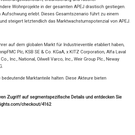
 andere Wohnprojekte in der gesamten APEJ drastisch gestiegen.
hen Aufschwung erlebt. Dieses Gesamtszenario führt zu einem
nd steigert letztendlich das Marktwachstumspotenzial von APEJ.
rer auf dem globalen Markt für Industrieventile etabliert haben,
nipFMC Plc, KSB SE & Co. KGaA, x KITZ Corporation, Alfa Laval
o., Inc., National, Oilwell Varco, Inc., Weir Group Plc., Neway
G.
ure bedeutende Marktanteile halten. Diese Akteure bieten
siven Zugriff auf segmentspezifische Details und entdecken Sie
nsights.com/checkout/4162