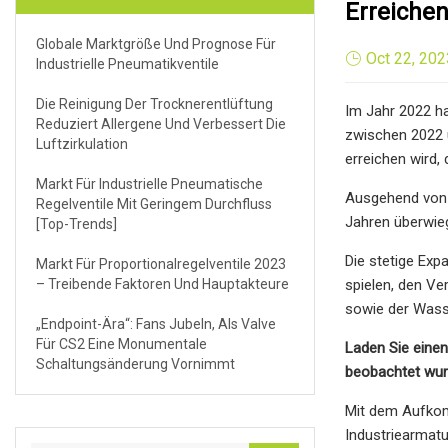
Erreiche
Globale Marktgröße Und Prognose Für
Oct 22, 202
Industrielle Pneumatikventile
Die Reinigung Der Trocknerentlüftung
Im Jahr 2022 ha
Reduziert Allergene Und Verbessert Die
zwischen 2022 u
Luftzirkulation
erreichen wird,
Markt Für Industrielle Pneumatische
Ausgehend von 
Regelventile Mit Geringem Durchfluss
Jahren überwie
[Top-Trends]
Die stetige Exp
Markt Für Proportionalregelventile 2023
– Treibende Faktoren Und Hauptakteure
spielen, den Ve
sowie der Wass
„Endpoint-Ära“: Fans Jubeln, Als Valve
Für CS2 Eine Monumentale
Laden Sie einen
Schaltungsänderung Vornimmt
beobachtet wu
Mit dem Aufkomm
Industriearmatu