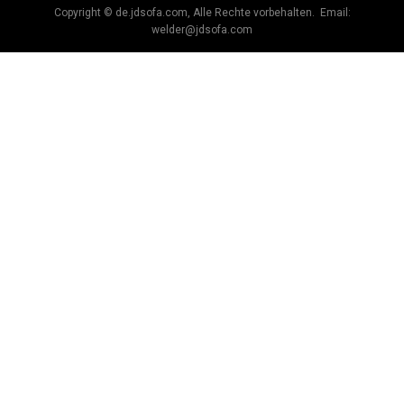
Copyright © de.jdsofa.com, Alle Rechte vorbehalten. Email:
welder@jdsofa.com