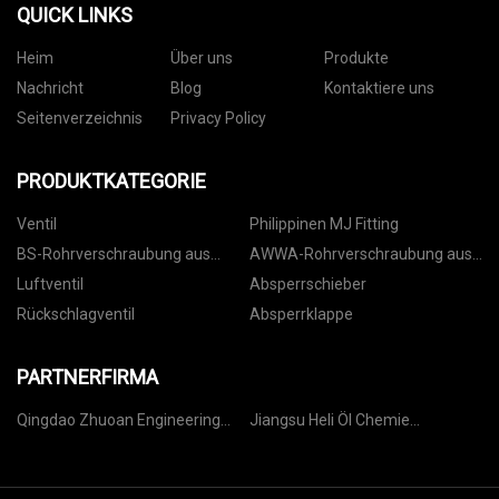
QUICK LINKS
Heim
Über uns
Produkte
Nachricht
Blog
Kontaktiere uns
Seitenverzeichnis
Privacy Policy
PRODUKTKATEGORIE
Ventil
Philippinen MJ Fitting
BS-Rohrverschraubung aus
AWWA-Rohrverschraubung aus
duktilem Gusseisen
duktilem Gusseisen
Luftventil
Absperrschieber
Rückschlagventil
Absperrklappe
PARTNERFIRMA
Qingdao Zhuoan Engineering
Jiangsu Heli Öl Chemie
Technology Co., Ltd
Technologie Co., Ltd.