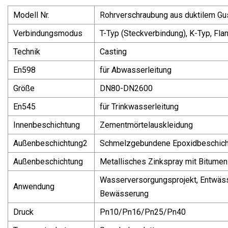
Modell Nr.
Rohrverschraubung aus duktilem G
Verbindungsmodus
T-Typ (Steckverbindung), K-Typ, Fla
Technik
Casting
En598
für Abwasserleitung
Größe
DN80-DN2600
En545
für Trinkwasserleitung
Innenbeschichtung
Zementmörtelauskleidung
Außenbeschichtung2
Schmelzgebundene Epoxidbeschich
Außenbeschichtung
Metallisches Zinkspray mit Bitumen
Wasserversorgungsprojekt, Entwäs
Anwendung
Bewässerung
Druck
Pn10/Pn16/Pn25/Pn40