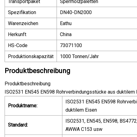
Transportpaket
Sperrholzpaletten
Spezifikation
DN40-DN2000
Warenzeichen
Eathu
Herkunft
China
HS-Code
73071100
Produktionskapazität
1000 Tonnen/Jahr
Produktbeschreibung
Produktbeschreibung
ISO2531 EN545 EN598 Rohrverbindungsstücke aus duktilem Ei
ISO2531 EN545 EN598 Rohrverbi
Produktname:
duktilem Eisen
ISO2531, EN545, EN598, BS4772
Standard:
AWWA C153 usw