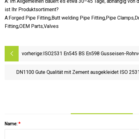
A: Im Allgemeinen dauert es etwa 30–45 Tage, abhängig von 
ist Ihr Produktsortiment?
A:Forged Pipe Fitting,Butt welding Pipe Fitting,Pipe Clamps,D
Fitting,OEM Parts,Valves
vorherige:
ISO2531 En545 BS En598 Gusseisen-Rohrv
duktilem Eisen
DN1100 Gute Qualität mit Zement ausgekleidet ISO 253
En598 Fabrik für duktile Gusseisenrohre und
Name:
*