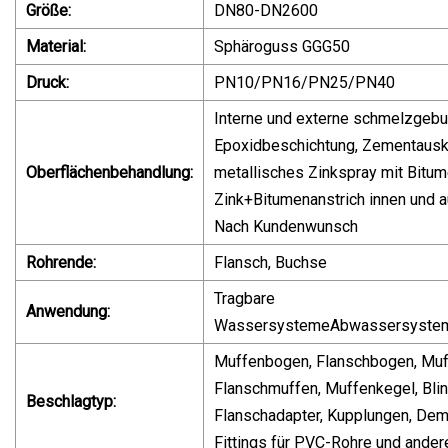
Größe:
DN80-DN2600
Material:
Sphäroguss GGG50
Druck:
PN10/PN16/PN25/PN40
Interne und externe schmelzgeb
Epoxidbeschichtung, Zementausk
Oberflächenbehandlung:
metallisches Zinkspray mit Bitum
Zink+Bitumenanstrich innen und 
Nach Kundenwunsch
Rohrende:
Flansch, Buchse
Tragbare
Anwendung:
WassersystemeAbwassersyste
Muffenbogen, Flanschbogen, Muff
Flanschmuffen, Muffenkegel, Bli
Beschlagtyp:
Flanschadapter, Kupplungen, De
Fittings für PVC-Rohre und ande