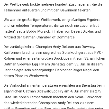
Der Wettbewerb lockte mehrere hundert Zuschauer an, die die
Teilnehmer anfeuerten und mit den Gewinnern feierten.
„Es war ein großartiger Wettbewerb, ein großartiges Ergebnis
und wir erlebten Temperaturen, die wir noch nie zuvor erlebt
hatten“, sagte Bobby Mursick, Inhaber von Desert Dig-Ins und
Mitglied der Oatman Chamber of Commerce.
Der zurückgekehrte Champion Andy DeLeon aus Downey,
Kalifornien, brachte sein siegreiches Solarkochgerät aus PVC-
Rohren und einer seitengroßen Drucklupe mit zum 33. jährlichen
Oatman Sidewalk Egg Fry am Dienstag, dem 33. Juli. In diesem
Jahr belegte sein siebenjähriger Eierkocher Roger Nagel den
dritten Platz im Wettbewerb.
Die Vorkochpfannentemperaturen erreichten am Dienstag beim
alljährlichen Oatman Sidewalk Egg Fry am 4. Juli mehr als 275
Grad. Die hohen Temperaturen machten den Solar-Eierkocher
des wiederkehrenden Champions Andy DeLeon zu einem
heißen Favoriten auf den Sieg, aber am Ende landete das unter