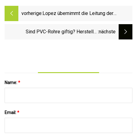
vorherige:
Lopez übernimmt die Leitung der
Clearfield Municipal Authority
Sind PVC-Rohre giftig? Hersteller
:nächste
verurteilen neuen Bericht mit der
Behauptung von Gefahren
Name:
*
Email:
*