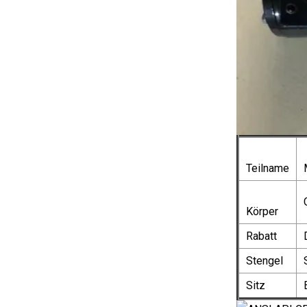
Teilname
Körper
Rabatt
Stengel
Sitz