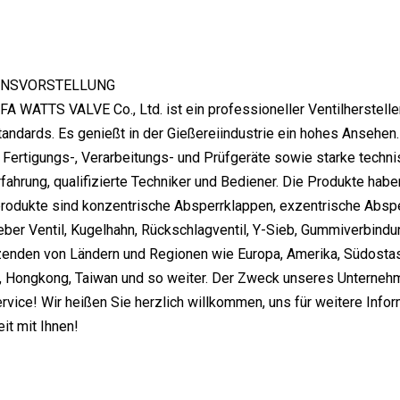
NSVORSTELLUNG
 WATTS VALVE Co., Ltd. ist ein professioneller Ventilherstelle
dards. Es genießt in der Gießereiindustrie ein hohes Ansehen.
he Fertigungs-, Verarbeitungs- und Prüfgeräte sowie starke techni
fahrung, qualifizierte Techniker und Bediener. Die Produkte hab
rodukte sind konzentrische Absperrklappen, exzentrische Abspe
ber Ventil, Kugelhahn, Rückschlagventil, Y-Sieb, Gummiverbind
zenden von Ländern und Regionen wie Europa, Amerika, Südostas
, Hongkong, Taiwan und so weiter. Der Zweck unseres Unternehme
rvice! Wir heißen Sie herzlich willkommen, uns für weitere Infor
t mit Ihnen!