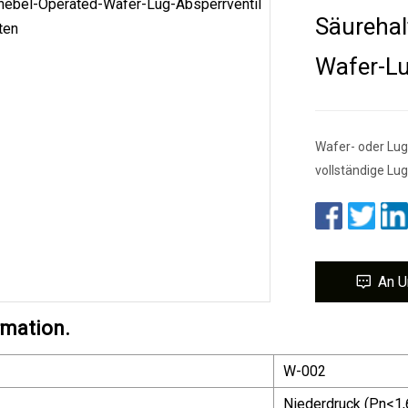
Säurehal
Wafer-Lu
Wafer- oder Lu
vollständige Lu
An U
rmation.
W-002
Niederdruck (Pn<1