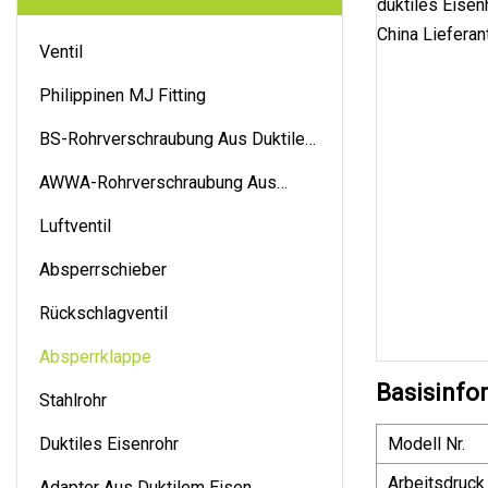
Ventil
Philippinen MJ Fitting
BS-Rohrverschraubung Aus Duktilem
Gusseisen
AWWA-Rohrverschraubung Aus
Duktilem Gusseisen
Luftventil
Absperrschieber
Rückschlagventil
Absperrklappe
Basisinfo
Stahlrohr
Duktiles Eisenrohr
Modell Nr.
Arbeitsdruck
Adapter Aus Duktilem Eisen