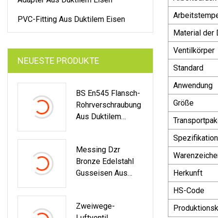
Arbeitstempe
PVC-Fitting Aus Duktilem Eisen
Material der
Ventilkörper
NEUESTE PRODUKTE
Standard
Anwendung
BS En545 Flansch-
Größe
Rohrverschraubung
Aus Duktilem
Transportpak
Gusseisen Mit
Spezifikation
Flansch-T-Stück
Messing Dzr
Warenzeiche
Bronze Edelstahl
Gusseisen Aus
Herkunft
Duktilem
HS-Code
Gusseisen Kugel
Zweiwege-
Mini-Gas-Hahn
Produktionsk
Luftventil