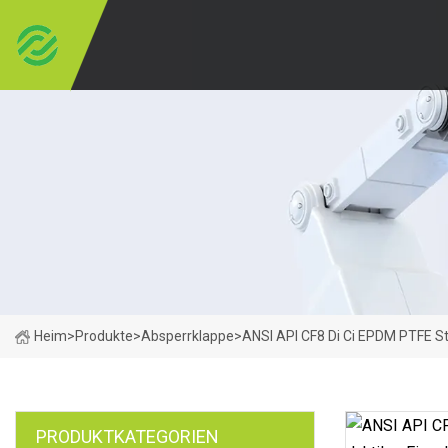
Heim
>
Produkte
>
Absperrklappe
>
ANSI API CF8 Di Ci EPDM PTFE St
PRODUKTKATEGORIEN