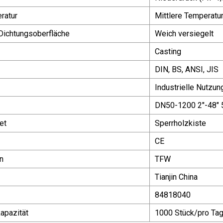
ratur
Mittlere Temperatu
 Dichtungsoberfläche
Weich versiegelt
Casting
DIN, BS, ANSI, JIS
Industrielle Nutzun
DN50-1200 2"-48
et
Sperrholzkiste
CE
n
TFW
Tianjin China
84818040
apazität
1000 Stück/pro Ta