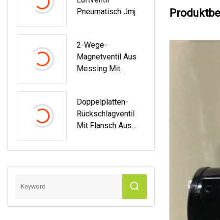
Hahn Hahn Hahn
Pneumatisch Jmj
Produktbe
Stop Globe Check
Nicht
2-Wege-
Magnetventil Aus
Messing Mit
Direkter Wirkung
Für Wasser Und
Doppelplatten-
Luft
Rückschlagventil
Mit Flansch Aus
Duktilem
Gusseisen,
Klappenventil,
Kugelrückschlagve
Ntil