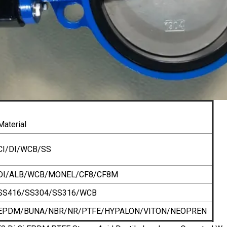
Material
CI/DI/WCB/SS
DI/ALB/WCB/MONEL/CF8/CF8M
SS416/SS304/SS316/WCB
EPDM/BUNA/NBR/NR/PTFE/HYPALON/VITON/NEOPREN