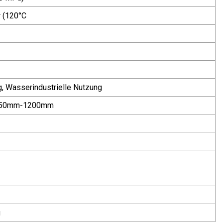
r (120°C
g, Wasserindustrielle Nutzung
" 50mm-1200mm
g