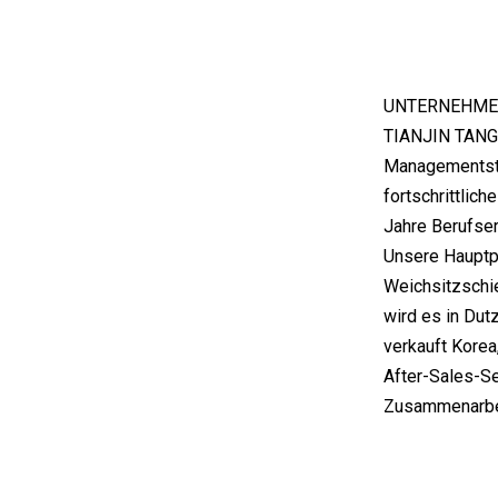
UNTERNEHME
TIANJIN TANGFA
Managementstan
fortschrittlic
Jahre Berufser
Unsere Hauptp
Weichsitzschie
wird es in Dut
verkauft Korea
After-Sales-Se
Zusammenarbei