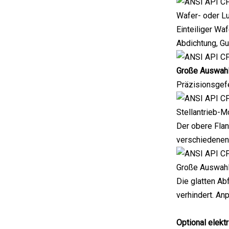
Wafer- oder L
Einteiliger Wa
Abdichtung, Gu
Große Auswahl
Präzisionsgef
Stellantrieb-M
Der obere Flan
verschiedenen
Große Auswahl 
Die glatten Ab
verhindert. A
Optional elekt